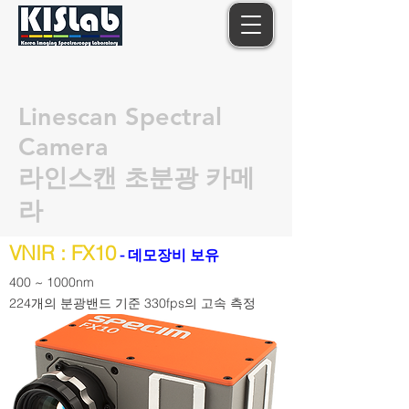
Linescan Spectral
Camera
라인스캔 ​초분광 카메
라
VNIR : FX10
- 데모장비 보유
400 ~ 1000nm
224개의 분광밴드 기준 330fps의 고속 측정